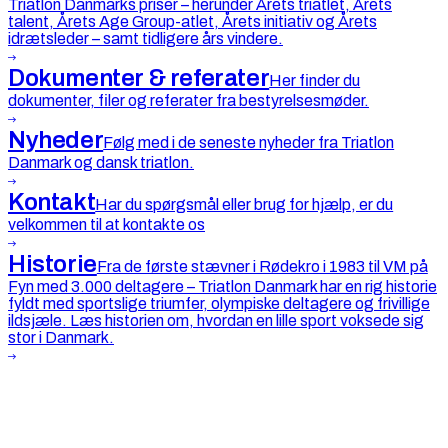
Triatlon Danmarks priser – herunder Årets triatlet, Årets
talent, Årets Age Group-atlet, Årets initiativ og Årets
idrætsleder – samt tidligere års vindere.
Dokumenter & referater
Her finder du
dokumenter, filer og referater fra bestyrelsesmøder.
Nyheder
Følg med i de seneste nyheder fra Triatlon
Danmark og dansk triatlon.
Kontakt
Har du spørgsmål eller brug for hjælp, er du
velkommen til at kontakte os
Historie
Fra de første stævner i Rødekro i 1983 til VM på
Fyn med 3.000 deltagere – Triatlon Danmark har en rig historie
fyldt med sportslige triumfer, olympiske deltagere og frivillige
ildsjæle. Læs historien om, hvordan en lille sport voksede sig
stor i Danmark.