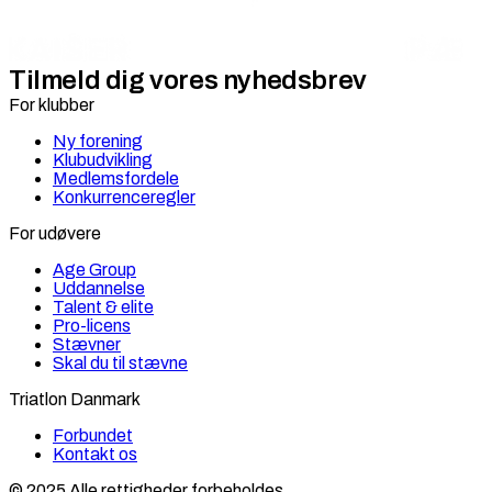
Tilmeld dig vores nyhedsbrev
For klubber
Ny forening
Klubudvikling
Medlemsfordele
Konkurrenceregler
For udøvere
Age Group
Uddannelse
Talent & elite
Pro-licens
Stævner
Skal du til stævne
Triatlon Danmark
Forbundet
Kontakt os
© 2025 Alle rettigheder forbeholdes.