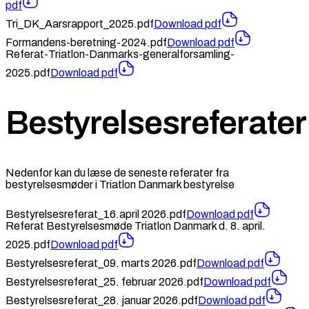
pdf
Tri_DK_Aarsrapport_2025.pdf
Download
pdf
Formandens-beretning-2024.pdf
Download
pdf
Referat-Triatlon-Danmarks-generalforsamling-
2025.pdf
Download
pdf
Bestyrelsesreferater
Nedenfor kan du læse de seneste referater fra
bestyrelsesmøder i Triatlon Danmark bestyrelse
Bestyrelsesreferat_16.april 2026.pdf
Download
pdf
Referat Bestyrelsesmøde Triatlon Danmark d. 8. april.
2025.pdf
Download
pdf
Bestyrelsesreferat_09. marts 2026.pdf
Download
pdf
Bestyrelsesreferat_25. februar 2026.pdf
Download
pdf
Bestyrelsesreferat_28. januar 2026.pdf
Download
pdf