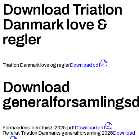
Download Triatlon
Danmark love &
regler
Triatlon Danmark love og regler
Download
pdf
Download
generalforsamlings
Formandens-beretning-2025.pdf
Download
pdf
Referat Triatlon Danmarks generalforsamling 2025
Download