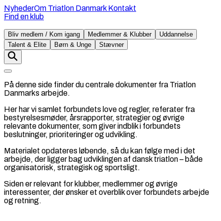
Nyheder
Om Triatlon Danmark
Kontakt
Find en klub
Bliv medlem / Kom igang
Medlemmer & Klubber
Uddannelse
Talent & Elite
Børn & Unge
Stævner
På denne side finder du centrale dokumenter fra Triatlon
Danmarks arbejde.
Her har vi samlet forbundets love og regler, referater fra
bestyrelsesmøder, årsrapporter, strategier og øvrige
relevante dokumenter, som giver indblik i forbundets
beslutninger, prioriteringer og udvikling.
Materialet opdateres løbende, så du kan følge med i det
arbejde, der ligger bag udviklingen af dansk triatlon – både
organisatorisk, strategisk og sportsligt.
Siden er relevant for klubber, medlemmer og øvrige
interessenter, der ønsker et overblik over forbundets arbejde
og retning.