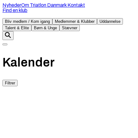
Nyheder
Om Triatlon Danmark
Kontakt
Find en klub
Bliv medlem / Kom igang
Medlemmer & Klubber
Uddannelse
Talent & Elite
Børn & Unge
Stævner
Kalender
Filtrer
søndag
06. september
Pris
:
900 - 1300 kr
Tri ved Havnen
950 m
47 km
10,2