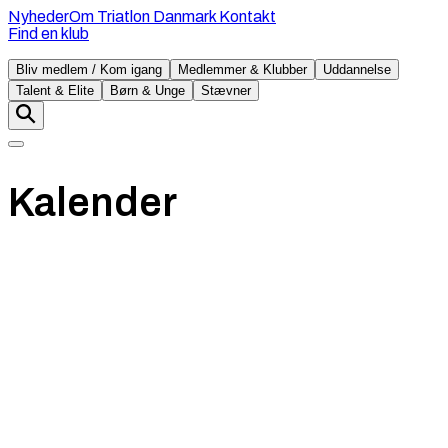
Nyheder
Om Triatlon Danmark
Kontakt
Find en klub
Bliv medlem / Kom igang
Medlemmer & Klubber
Uddannelse
Talent & Elite
Børn & Unge
Stævner
Kalender
søndag
23. august
Alminde Sø, SIlkeborg Danmark
Pris
:
1050 - 1150 kr
DM Standard (non-draft) & 5. afdeling
af DM Triatlon Serien Elite
1500 m
45
10,5