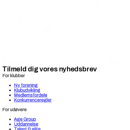
Tilmeld dig vores nyhedsbrev
For klubber
Ny forening
Klubudvikling
Medlemsfordele
Konkurrenceregler
For udøvere
Age Group
Uddannelse
Talent & elite