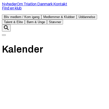
Nyheder
Om Triatlon Danmark
Kontakt
Find en klub
Bliv medlem / Kom igang
Medlemmer & Klubber
Uddannelse
Talent & Elite
Børn & Unge
Stævner
Kalender
lørdag
08. august
Pris
:
450 - 1050 kr.
Kalvebod Triathlon & Duathlon
1 km
42 km
11 km