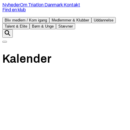
Nyheder
Om Triatlon Danmark
Kontakt
Find en klub
Bliv medlem / Kom igang
Medlemmer & Klubber
Uddannelse
Talent & Elite
Børn & Unge
Stævner
Kalender
søndag
23. august
Alminde Sø, SIlkeborg Danmark
Pris
:
1050 - 1150 kr
DM Standard (non-draft) & 5. afdeling
af DM Triatlon Serien Elite
1500 m
45
10,5