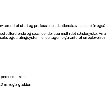
nviterer til et stort og professionelt duatlonstævne, som i år o
 udfordrende og spændende ruter midt i det sønderjyske. Arrang
marks eget ratingsystem, er deltagerne garanteret en oplevelse i
 persons-stafet
 12 m. regel gælder.