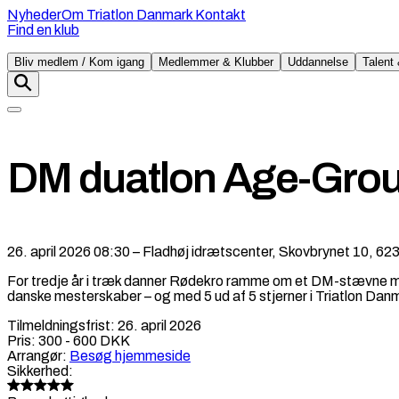
Nyheder
Om Triatlon Danmark
Kontakt
Find en klub
Bliv medlem / Kom igang
Medlemmer & Klubber
Uddannelse
Talent 
DM duatlon Age-Grou
26. april 2026 08:30
–
Fladhøj idrætscenter, Skovbrynet 10, 6
For tredje år i træk danner Rødekro ramme om et DM-stævne med
danske mesterskaber – og med 5 ud af 5 stjerner i Triatlon Dan
Tilmeldningsfrist
:
26. april 2026
Pris
:
300 - 600 DKK
Arrangør
:
Besøg hjemmeside
Sikkerhed
: