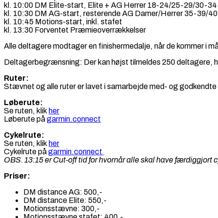
kl. 10:00 DM Elite-start, Elite + AG Herrer 18-24/25-29/30-34
kl. 10:30 DM AG-start, resterende AG Damer/Herrer 35-39/40
kl. 10:45 Motions-start, inkl. stafet
kl. 13:30 Forventet Præmieoverrækkelser
Alle deltagere modtager en finishermedalje, når de kommer i må
Deltagerbegrænsning: Der kan højst tilmeldes 250 deltagere, h
Ruter:
Stævnet og alle ruter er lavet i samarbejde med- og godkendt
Løberute:
Se ruten, klik
her
Løberute på
garmin.connect
Cykelrute:
Se ruten, klik
her
Cykelrute på
garmin.connect
OBS. 13:15 er Cut-off tid for hvornår alle skal have færdiggjort 
Priser:
DM distance AG: 500,-
DM distance Elite: 550,-
Motionsstævne: 300,-
Motionsstævne stafet: 400,-