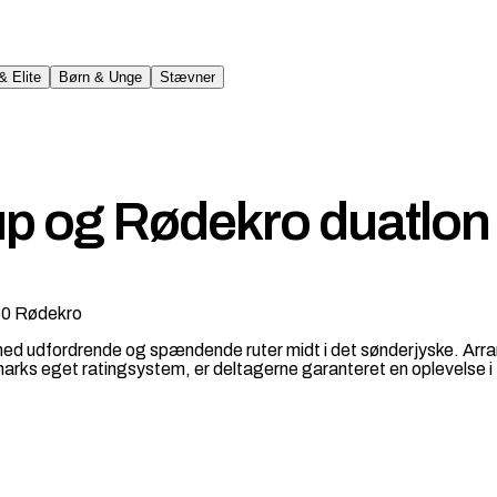
& Elite
Børn & Unge
Stævner
p og Rødekro duatlon
230 Rødekro
 udfordrende og spændende ruter midt i det sønderjyske. Arrang
marks eget ratingsystem, er deltagerne garanteret en oplevelse i