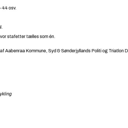
-44 osv.
l.
vor stafetter tælles som én.
e af Aabenraa Kommune, Syd & Sønderjyllands Politi og Triatlon 
cykling