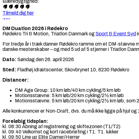
Bæredygtighed
:
Tilmeld dig her
DM Duatlon 2026 i Rødekro
Rødekro Tri & Motion, Triatlon Danmark og
Sport & Event Syd
i
For tredje år i træk danner Rødekro ramme om et DM-stævne med
danske mesterskaber – og med 5 ud af 5 stjerner i Triatlon Dan
Dato:
Søndag den 26. april 2026
Sted:
Fladhøj idrætscenter, Skovbrynet 10, 6230 Rødekro
Distancer:
DM Age Group: 10 km løb/40 km cykling/5 km løb
Motionsstævne: 5 km løb/20 km cykling/2½ km løb
Motionsstævne: 5 km løb/20 km cykling/2½ km løb, som 2
Alle konkurrencer er Non-Draft, dvs. du må ikke ligge på hjul og
Foreløbig tidsplan:
kl. 08:30 Åbning af registrering og skiftezonen (T1/T2)
kl. 09:40 Velkomst og kort racebriefing i T1. T1. lukker
kl. 09:50 Line up Elite Damer/Herrer