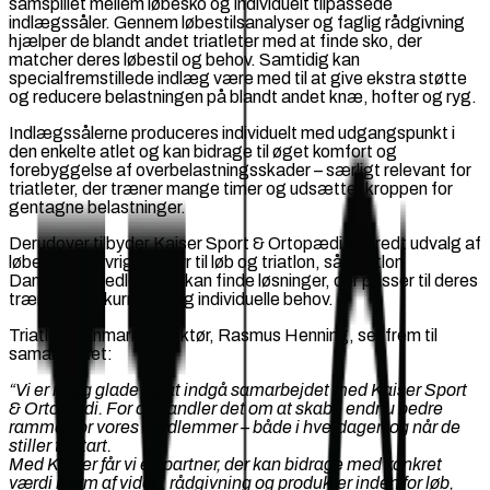
samspillet mellem løbesko og individuelt tilpassede
indlægssåler. Gennem løbestilsanalyser og faglig rådgivning
hjælper de blandt andet triatleter med at finde sko, der
matcher deres løbestil og behov. Samtidig kan
specialfremstillede indlæg være med til at give ekstra støtte
og reducere belastningen på blandt andet knæ, hofter og ryg.
Indlægssålerne produceres individuelt med udgangspunkt i
den enkelte atlet og kan bidrage til øget komfort og
forebyggelse af overbelastningsskader – særligt relevant for
triatleter, der træner mange timer og udsætter kroppen for
gentagne belastninger.
Derudover tilbyder Kaiser Sport & Ortopædi et bredt udvalg af
løbesko og øvrigt udstyr til løb og triatlon, så Triatlon
Danmarks medlemmer kan finde løsninger, der passer til deres
træning, konkurrence og individuelle behov.
Triatlon Danmarks direktør, Rasmus Henning, ser frem til
samarbejdet:
“Vi er rigtig glade for at indgå samarbejdet med Kaiser Sport
& Ortopædi. For os handler det om at skabe endnu bedre
rammer for vores medlemmer – både i hverdagen og når de
stiller til start.
Med Kaiser får vi en partner, der kan bidrage med konkret
værdi i form af viden, rådgivning og produkter inden for løb,