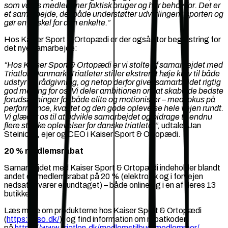
som vores medlemmer faktisk bruger og har behov for. Det er
et samarbejde, der både understøtter udviklingen i sporten og
gør en forskel for den enkelte.”
Hos Kaiser Sport & Ortopædi er der også stor begejstring for
det nye samarbejde:
“Hos Kaiser Sport & Ortopædi er vi stolte af samarbejdet med
Triatlon Danmark. Triatleter stiller ekstremt høje krav til både
udstyr og rådgivning, og netop derfor giver samarbejdet rigtig
god mening for os. Vi deler ambitionen om at skabe de bedste
forudsætninger for både elite og motionister – med fokus på
performance, kvalitet og den gode oplevelse hele vejen rundt.
Vi glæder os til at udvikle samarbejdet og bidrage til endnu
flere stærke oplevelser for danske triatleter”,
udtaler Jan
Steinicke, ejer og CEO i Kaiser Sport & Ortopædi.
20 % medlemsrabat
Samarbejdet med Kaiser Sport & Ortopædi indeholder blandt
andet en medlemsrabat på 20 % (elektronik og i forvejen
nedsatte varer er undtaget) – både online og i en af deres 13
butikker.
Læs mere om produkterne hos Kaiser Sport & Ortopædi
(
https://kso.dk/
), og find information om rabatkoden
på
https://www.triatlon.dk/medlemstilbud-medlemmer/